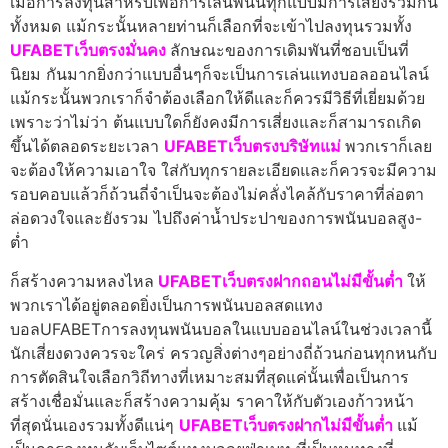
เมื่อการลงทุนสำหรับเพื่อการเล่นพนันทุกแบบมีการเสี่ยงร่วมกัน
ทั้งหมด แม้กระนั้นหลายท่านก็เลือกที่จะเข้าไปลงทุนรวมทั้ง
UFABETเว็บตรงมั่นคง
ลักษณะของการเดิมพันที่ชอบเป็นที่
นิยม กันมากยิ่งกว่าแบบอื่นๆก็จะเป็นการเล่นแทงบอลออนไลน์
แม้กระนั้นพวกเราก็จำต้องเลือกให้ดีและก็ควรมีวิธีที่เยี่ยมด้วย
เพราะว่าไม่ว่า ต้นแบบใดก็ยังคงมีการเสี่ยงและก็สามารถเกิด
ขึ้นได้ตลอดระยะเวลา
UFABETเว็บตรงบริษัทแม่
พวกเราก็เลย
จะต้องให้ความเอาใจ ใส่กับทุกรายละเอียดและก็ควรจะมีความ
รอบคอบแล้วก็ถ้วนถี่จำเป็นจะต้องไม่คลั่งไคล้กับราคาที่ล่อตา
ล่อดวงใจและยังรวม ไปถึงค่าน้ำประปาของการพนันบอลสูง-
ต่ำ
ก็สร้างความหลงไหล
UFABETเว็บตรงฝากถอนไม่มีขั้นต่ำ
ให้
พวกเราได้อยู่ตลอดยิ่งเป็นการพนันบอลสดแทง
บอลUFABETการลงทุนพนันบอลในแบบออนไลน์ในช่วงเวลานี้
นักเสี่ยงดวงควรจะใคร่ ครวญสิ่งต่างๆอย่างถี่ถ้วนก่อนทุกหนกับ
การตัดสินใจเลือกวิถีทางที่เหมาะสมที่สุดแค่นั้นเพื่อเป็นการ
สร้างเชื่อมั่นและก็สร้างความคุ้ม ราคาให้กับตัวเองก้าวหน้า
ที่สุดนั่นเองรวมทั้งดีแน่ๆ
UFABETเว็บตรงฝากไม่มีขั้นต่ำ
แม้