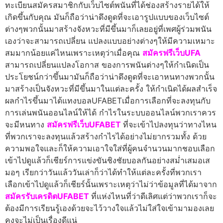
ทะเบียนสมัครสมาชิกกับเว็บไซต์พนันที่ได้ช่องสร้างรายได้ให้
เกิดขึ้นกับคุณ มันก็ถือว่าน่าดึงดูดที่จะเอารูปแบบของเว็บไซต์
ต่างๆพวกนั้นมาสร้างจังหวะที่มีขึ้นมาก็เลยอยู่ที่เพศผู้ร่วมพนัน
เองว่าจะสามารถเปลี่ยน แปลงแบบอย่างต่างๆให้มีความเหมาะ
สมมากน้อยแค่ไหนเพราะเหตุว่าเมื่อคุณ
สมัครฟรีเว็บUFA
สามารถเปลี่ยนแปลงโอกาส ของการพนันต่างๆให้กำเนิดเป็น
ประโยชน์กว่าขึ้นมามันก็ถือว่าน่าดึงดูดที่จะเอาหนทางพวกนั้น
มาสร้างเป็นจังหวะที่มีขึ้นมาในแต่ละครั้ง ให้กำเนิดได้ผลสำเร็จ
ผลกำไรขึ้นมาได้แทงบอลUFABETเมื่อการเลือกที่จะลงทุนกับ
การเล่นพนันออนไลน์ให้ได้ กำไรในระบบออนไลน์พวกเราควร
จะมีหนทาง
สมัครฟรีเว็บUFABET
ที่จะเข้าไปลงทุนว่าทางไหน
ที่พวกเราจะลงทุนแล้วสร้างกำไรได้อย่างไม่ยากรวมทั้ง ด้วย
ความพอใจและก็ให้ความเอาใจใส่ที่ผู้คนจำนวนมากชอบเลือก
เข้าไปดูแล้วก็เชียร์การแข่งขันชิงชัยบอลกันอย่างสม่ำเสมอเส
มอๆ เรียกว่าวันแล้ววันเล่าก็ว่าได้ทำให้แต่ละครั้งที่พวกเรา
เลือกเข้าไปดูแล้วก็เชียร์นั้นเพราะเหตุว่าไม่ว่าข้อมูลที่ได้มาจาก
สมัครรับเครดิตUFABET
ที่แห่งไหนที่ว่าดีเลิศแต่ว่าพวกเราก็จะ
ต้องมีการเรียนรู้เองด้วยจะไว้วางใจแล้วไม่ใส่ใจเข้ามามองเลย
คงจะไม่เป็นเรื่องดีแน่