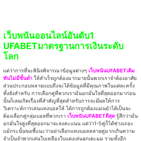
เว็บพนันออนไลน์อันดับ1
UFABETมาตรฐานการเงินระดับ
โลก
แต่ว่าการที่จะพินิจพิจารณาข้อมูลต่างๆ
เว็บพนันUFABETเดิม
พันไม่มีขั้นต่ำ
ให้สำเร็จถูกต้องมากมายนั้นพวกเราจำต้องอาศัย
ส่วนประกอบหลายแบบถึงจะได้ข้อมูลที่มีคุณภาพในแต่ละครั้ง
ทั้งยังสำหรับ การเลือกคู่ที่พวกเรามั่นอกมั่นใจที่สุดออกมาก่อน
นั้นก็เลยเกิดเรื่องที่สำคัญที่สุดสำหรับการจะมีผลให้การ
วิเคราะห์การเล่นแทงบอลให้ ได้การถูกต้องแม่นยำได้เป็นจะ
ต้องเลือกคู่กลุ่มบอลที่พวกเรา
เว็บพนันUFABETดีสุด
รู้สึกว่ามั่น
อกมั่นใจสูงที่สุดออกมาจะลงคะแนน แต่ว่า1-5คู่ก็ได้ช่างเถอะ
แม้กระนั้นขอชี้แนะว่าอย่าเลือกแทงบอลหลายคู่มากเกินความ
จำเป็นจำพวกเล่นใบเหลืองใบแดงเล่นลูกเตะมุม รวมทั้งอีก