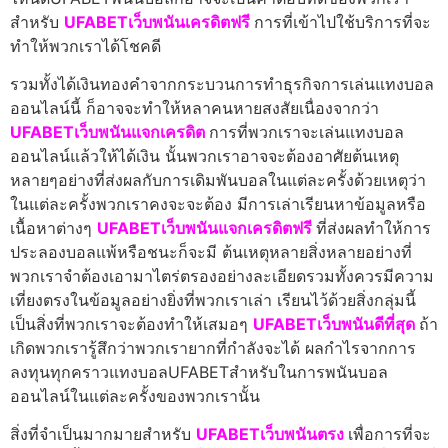
สำหรับ
UFABETเว็บพนันเครดิตฟรี
การที่เข้าไปใช้บริการที่จะ
ทำให้พวกเราได้โชคดี
รวมทั้งได้เงินทองคำจากกระบวนการทำธุรกิจการเล่นแทงบอล
ออนไลน์นี้ ก็อาจจะทำให้หลาคนหายสงสัยเนื่องจากว่า
UFABETเว็บพนันแจกเครดิต
การที่พวกเราจะเล่นแทงบอล
ออนไลน์แล้วให้ได้เงิน นั้นพวกเราอาจจะต้องอาศัยต้นเหตุ
หลายๆอย่างที่ส่งผลกับการเดิมพันบอลในแต่ละครั้งด้วยเหตุว่า
ในแต่ละครั้งพวกเราคงจะจะต้อง มีการเล่าเรียนหาข้อมูลหรือ
เนื้อหาต่างๆ
UFABETเว็บพนันแจกเครดิตฟรี
ที่ส่งผลทำให้การ
ประลองบอลแพ้หรือชนะก็จะมี ต้นเหตุหลายสิ่งหลายอย่างที่
พวกเราจำต้องเอามาไตร่ตรองอย่างละเอียดรวมทั้งควรมีความ
เที่ยงตรงในข้อมูลอย่างยิ่งที่พวกเราเล่า เรียนไว้ด้วยสิ่งกลุ่มนี้
เป็นสิ่งที่พวกเราจะต้องทำให้เสมอๆ
UFABETเว็บพนันดีที่สุด
ถ้า
เกิดพวกเรารู้สึกว่าพวกเรายากที่กำลังจะได้ ผลกำไรจากการ
ลงทุนทุกคราวแทงบอลUFABETสำหรับในการพนันบอล
ออนไลน์ในแต่ละครั้งของพวกเรานั้น
สิ่งที่จำเป็นมากมายสำหรับ
UFABETเว็บพนันตรง
เพื่อการที่จะ