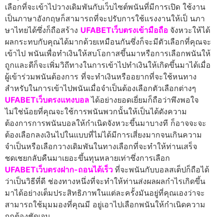
เลือกที่จะเข้าไปวางเดิมพันกับเว็บไซต์พนันที่มีการเปิด ใช้งาน
เป็นภาษาอังกฤษก็สามารถที่จะปรับการใช้แรงงานให้เป็ นภา
ษาไทยได้ซึ่งก็ถือสร้าง
UFABETเว็บตรงเข้ามือถือ
จังหวะให้ได้
ผลกระทบกับคุณได้มากด้วยเหมือนกันซึ่งก็จะมีตัวเลือกที่คุณจะ
เข้าไป พนันเพื่อทำเงินให้สบโอกาสขึ้นมาหรือการเลือกพนันให้
ถูกและดีก็จะเพิ่มวิถีทางในการเข้าไปทำเงินให้เกิดขึ้นมาได้เมื่อ
ผู้เข้าร่วมพนันต้องการ ที่จะทำเงินหรืออยากที่จะใช้หนทาง
สำหรับในการเข้าไปพนันเมื่อจำเป็นต้องเลือกตัวเลือกต่างๆ
UFABETเว็บตรงแทงบอล
ได้อย่างยอดเยี่ยมก็ถือว่าพึงพอใจ
ไม่ใช่น้อยที่คุณจะใช้การพนันพวกนั้นให้เป็นได้ดังความ
ต้องการการพนันบอลให้กำเนิดจังหวะขึ้นมาบางที ก็อาจจะจะ
ต้องเลือกลงเงินไปในแบบที่ไม่ได้มีการเสี่ยงมากจนเกินความ
จำเป็นหรือเลือกวางเดิมพันในทางเลือกที่จะทำให้ท่านเสร็จ
ชดเชยกลับคืนมาเยอะขึ้นทุนหลายเท่าซึ่งการเลือก
UFABETเว็บตรงฝาก-ถอนได้เร็ว
ที่จะพนันกับบอลสเต็ปก็ถือได้
ว่าเป็นวิธีที่ดี ช่องทางหนึ่งที่จะทำให้ท่านส่งผลผลกำไรเกิดขึ้น
มาได้อย่างเต็มประสิทธิภาพในแต่ละครั้งมันอยู่ที่คุณเองว่าจะ
สามารถใช้มุมมองที่คุณมี อยู่เอาไปเลือกพนันให้กำเนิดความ
ถูกต้องชัดเจน