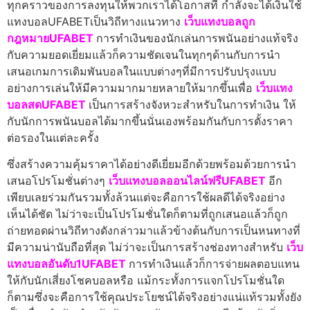
ทุกคราวของการลงทุนให้พวกเราได้โอกาสที่ กำลังจะได้เงินใช้
แทงบอลUFABETเป็นวิถีทางแนวทาง
เว็บแทงบอลถูก
กฎหมายUFABET
การทำเงินของนักเล่นการพนันอย่างแท้จริง
กับความยอดเยี่ยมแล้วก็ความชัดเจนในทุกๆด้านกับการนำ
เสนอเกมการเดิมพันบอลในแบบต่างๆที่มีการปรับปรุงแบบ
อย่างการเล่นให้มีความมากมายหลายให้มากขึ้นเพื่อ
เว็บแทง
บอลสดUFABET
เป็นการสร้างจังหวะสำหรับในการทำเงิน ให้
กับนักการพนันบอลได้มากขึ้นนั่นเองพร้อมกันกับการตั้งราคา
ต่อรองในแต่ละครั้ง
ซึ่งสร้างความคุ้มราคาได้อย่างดีเยี่ยมอีกด้วยพร้อมด้วยการนำ
เสนอโปรโมชั่นต่างๆ
เว็บแทงบอลออนไลน์ฟรีUFABET
อีก
เพียบเลยร่วมกันรวมทั้งล้วนแต่จะคือการใช้ผลดีได้จริงอย่าง
เห็นได้ชัด ไม่ว่าจะเป็นโปรโมชั่นใดก็ตามที่ถูกเสนอแล้วก็ถูก
ถ่ายทอดผ่านวิถีทางดังกล่าวมาแล้วข้างต้นกับการเป็นหนทางที่
มีความน่านับถือที่สุด ไม่ว่าจะเป็นการสร้างช่องทางสำหรับ
เว็บ
แทงบอลอันดับ1UFABET
การทำเงินแล้วก็การจ่ายผลตอบแทน
ให้กับนักเสี่ยงโชคบอลหรือ แม้กระทั้งการแจกโปรโมชั่นใด
ก็ตามซึ่งจะคือการใช้คุณประโยชน์ได้จริงอย่างแน่แท้รวมทั้งยัง