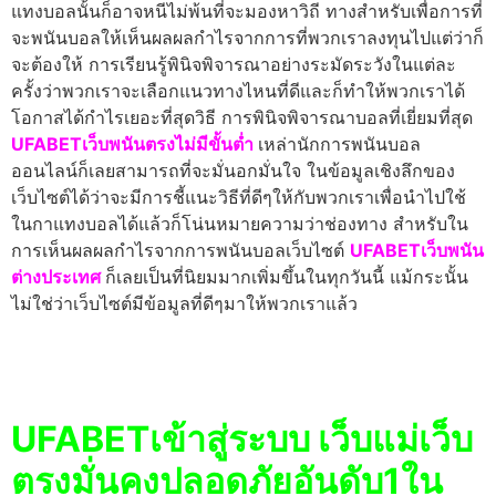
แทงบอลนั้นก็อาจหนีไม่พ้นที่จะมองหาวิถี ทางสำหรับเพื่อการที่
จะพนันบอลให้เห็นผลผลกำไรจากการที่พวกเราลงทุนไปแต่ว่าก็
จะต้องให้ การเรียนรู้พินิจพิจารณาอย่างระมัดระวังในแต่ละ
ครั้งว่าพวกเราจะเลือกแนวทางไหนที่ดีและก็ทำให้พวกเราได้
โอกาสได้กำไรเยอะที่สุดวิธี การพินิจพิจารณาบอลที่เยี่ยมที่สุด
UFABETเว็บพนันตรงไม่มีขั้นต่ำ
เหล่านักการพนันบอล
ออนไลน์ก็เลยสามารถที่จะมั่นอกมั่นใจ ในข้อมูลเชิงลึกของ
เว็บไซต์ได้ว่าจะมีการชี้แนะวิธีที่ดีๆให้กับพวกเราเพื่อนำไปใช้
ในกาแทงบอลได้แล้วก็โน่นหมายความว่าช่องทาง สำหรับใน
การเห็นผลผลกำไรจากการพนันบอลเว็บไซต์
UFABETเว็บพนัน
ต่างประเทศ
ก็เลยเป็นที่นิยมมากเพิ่มขึ้นในทุกวันนี้ แม้กระนั้น
ไม่ใช่ว่าเว็บไซต์มีข้อมูลที่ดีๆมาให้พวกเราแล้ว
UFABETเข้าสู่ระบบ เว็บแม่เว็บ
ตรงมั่นคงปลอดภัยอันดับ1ใน